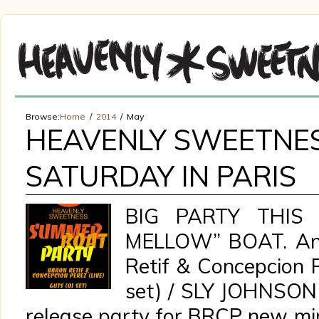
Browse:
Home
2014
May
HEAVENLY SWEETNES
SATURDAY IN PARIS
BIG PARTY THIS
MELLOW” BOAT. And 
Retif & Concepcion P
set) / SLY JOHNSON (
release party for BRCP new mini