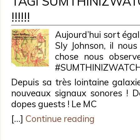
TAGI SUMTHINIZWAT
!!!!!!
Aujourd’hui sort éga
Sly Johnson, il nou
chose nous observ
‪#‎SUMTHINIZWATCHI
Depuis sa très lointaine galax
nouveaux signaux sonores ! D
dopes guests ! Le MC
[…]
Continue reading