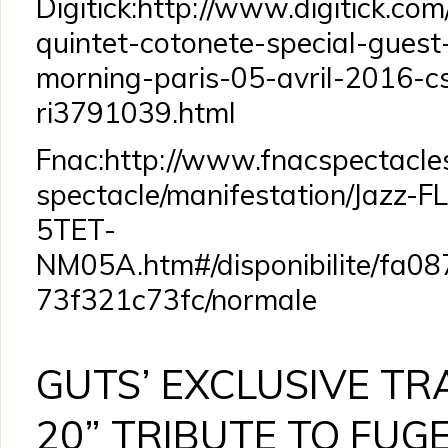
Digitick:http://www.digitick.com/
quintet-cotonete-special-gues
morning-paris-05-avril-2016-cs
ri3791039.html
Fnac:http://www.fnacspectacle
spectacle/manifestation/Jazz-
5TET-
NM05A.htm#/disponibilite/fa
73f321c73fc/normale
GUTS’ EXCLUSIVE TR
20” TRIBUTE TO FUG