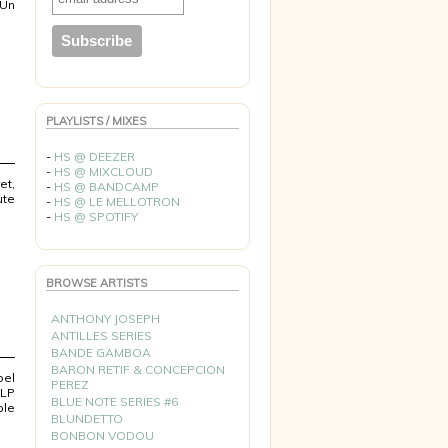
 Un
PLAYLISTS / MIXES
-
HS @ DEEZER
-
HS @ MIXCLOUD
et,
-
HS @ BANDCAMP
ute
-
HS @ LE MELLOTRON
-
HS @ SPOTIFY
BROWSE ARTISTS
ANTHONY JOSEPH
ANTILLES SERIES
BANDE GAMBOA
BARON RETIF & CONCEPCION
bel
PEREZ
 LP
BLUE NOTE SERIES #6
ple
BLUNDETTO
BONBON VODOU