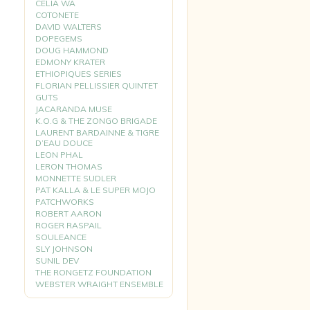
CELIA WA
COTONETE
DAVID WALTERS
DOPEGEMS
DOUG HAMMOND
EDMONY KRATER
ETHIOPIQUES SERIES
FLORIAN PELLISSIER QUINTET
GUTS
JACARANDA MUSE
K.O.G & THE ZONGO BRIGADE
LAURENT BARDAINNE & TIGRE
D’EAU DOUCE
LEON PHAL
LERON THOMAS
MONNETTE SUDLER
PAT KALLA & LE SUPER MOJO
PATCHWORKS
ROBERT AARON
ROGER RASPAIL
SOULEANCE
SLY JOHNSON
SUNIL DEV
THE RONGETZ FOUNDATION
WEBSTER WRAIGHT ENSEMBLE