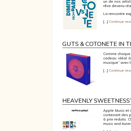
un de nos artist
rêve devenu réa
La rencontre ex
[…]
Continue rea
GUTS & COTONETE IN 
Comme chaque f
cadeau idéal à
musique” avec le
[…]
Continue rea
HEAVENLY SWEETNESS’ 
Apple Music et 
contenant des p
à prix reduits. 
music and itunes