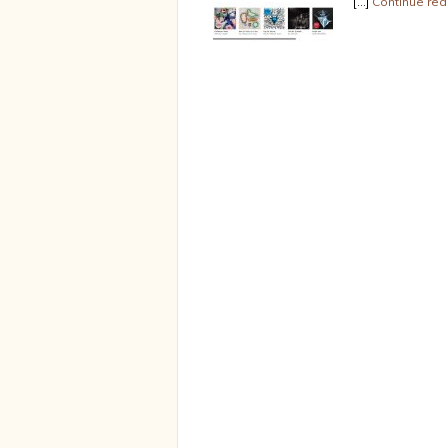
[…]
Continue rea