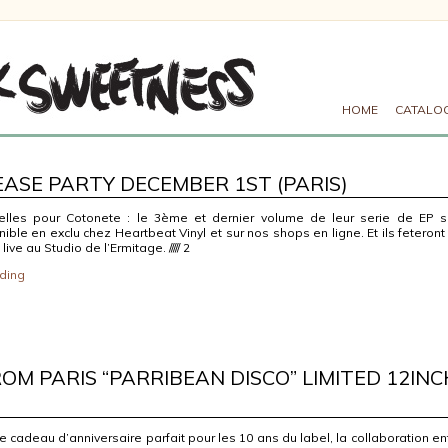
HOME
CATALO
ASE PARTY DECEMBER 1ST (PARIS)
lles pour Cotonete : le 3ème et dernier volume de leur serie de EP s
ible en exclu chez Heartbeat Vinyl et sur nos shops en ligne. Et ils feteront
ive au Studio de l’Ermitage. ///// 2
ding
OM PARIS “PARRIBEAN DISCO” LIMITED 12INC
le cadeau d’anniversaire parfait pour les 10 ans du label, la collaboration en