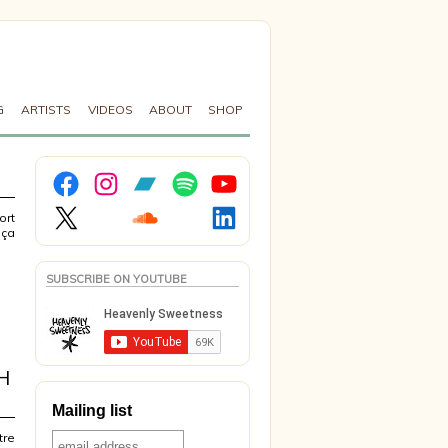
G
ARTISTS
VIDEOS
ABOUT
SHOP
Facebook
Instagram
Bandcamp
Spotify
YouTube
X
Soundcloud
LinkedIn
ort
 ça
SUBSCRIBE ON YOUTUBE
H
Mailing list
tre