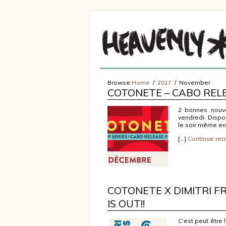
Browse:
Home
2017
November
COTONETE – CABO RELE
2 bonnes nouve
vendredi. Dispon
le soir même en l
[…]
Continue rea
COTONETE X DIMITRI FR
IS OUT!!
C’est peut être 