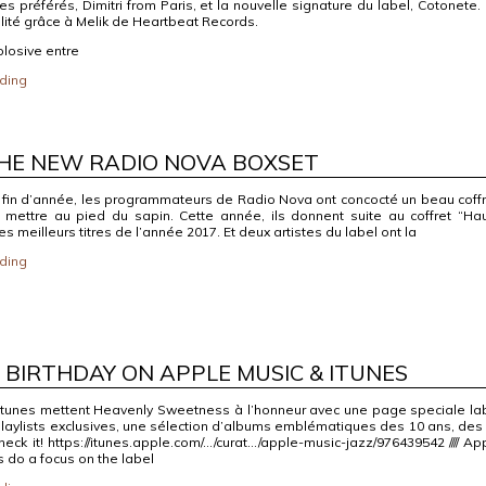
es préférés, Dimitri from Paris, et la nouvelle signature du label, Cotonete.
lité grâce à Melik de Heartbeat Records.
plosive entre
ding
THE NEW RADIO NOVA BOXSET
in d’année, les programmateurs de Radio Nova ont concocté un beau coffr
 mettre au pied du sapin. Cette année, ils donnent suite au coffret “Ha
s meilleurs titres de l’année 2017. Et deux artistes du label ont la
ding
BIRTHDAY ON APPLE MUSIC & ITUNES
itunes mettent Heavenly Sweetness à l’honneur avec une page speciale la
laylists exclusives, une sélection d’albums emblématiques des 10 ans, des
Check it! https://itunes.apple.com/…/curat…/apple-music-jazz/976439542 //// Ap
 do a focus on the label