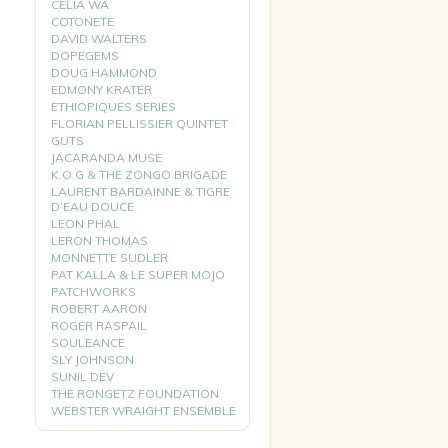
CELIA WA
COTONETE
DAVID WALTERS
DOPEGEMS
DOUG HAMMOND
EDMONY KRATER
ETHIOPIQUES SERIES
FLORIAN PELLISSIER QUINTET
GUTS
JACARANDA MUSE
K.O.G & THE ZONGO BRIGADE
LAURENT BARDAINNE & TIGRE
D’EAU DOUCE
LEON PHAL
LERON THOMAS
MONNETTE SUDLER
PAT KALLA & LE SUPER MOJO
PATCHWORKS
ROBERT AARON
ROGER RASPAIL
SOULEANCE
SLY JOHNSON
SUNIL DEV
THE RONGETZ FOUNDATION
WEBSTER WRAIGHT ENSEMBLE