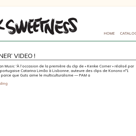
HOME
CATALO
ER’ VIDEO !
can Music “À l’occasion de la première du clip de « Kenke Corner » réalisé par
le portugaise Catarina Limão à Lisbonne, auteure des clips de Konono nº1
parce que Guts aime le multiculturalisme — PAM a
ding