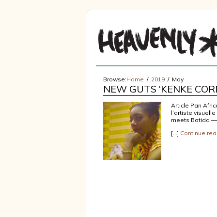
Browse:
Home
2019
May
NEW GUTS ‘KENKE CORN
Article Pan Afri
l’artiste visuel
meets Batida — 
[…]
Continue rea