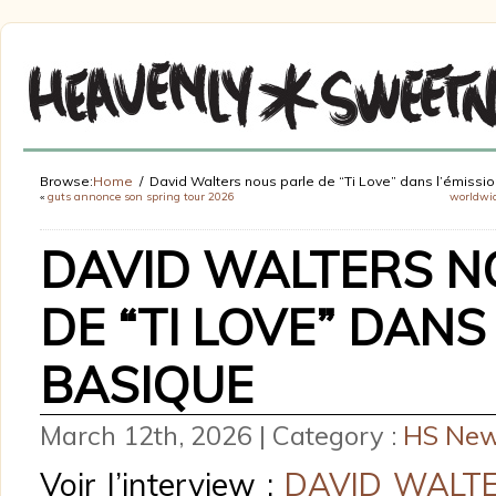
Browse:
Home
David Walters nous parle de “Ti Love” dans l’émissi
«
guts annonce son spring tour 2026
worldwid
DAVID WALTERS N
DE “TI LOVE” DANS
BASIQUE
March 12th, 2026 | Category :
HS Ne
Voir l’interview :
DAVID WALTER