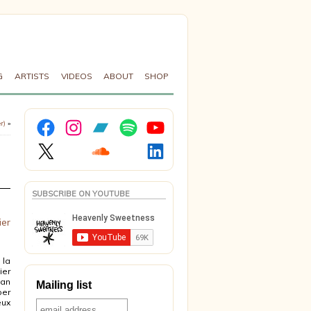
G
ARTISTS
VIDEOS
ABOUT
SHOP
Facebook
Instagram
Bandcamp
Spotify
YouTube
r)
»
X
Soundcloud
LinkedIn
SUBSCRIBE ON YOUTUBE
ier
 la
ier
ian
Mailing list
per
eux