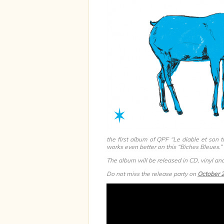
the first album of QPF “Le diable et son t
works even better on this “Biches Bleues.”
The album will be released in CD, vinyl and
Do not miss the release party on
October 