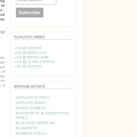
inq
 le
n”,
eil
ore
 13
PLAYLISTS / MIXES
-
HS @ DEEZER
-
HS @ MIXCLOUD
-
HS @ BANDCAMP
the
-
HS @ LE MELLOTRON
tet
-
HS @ SPOTIFY
ert
 of
try
 on
 It
BROWSE ARTISTS
ANTHONY JOSEPH
ANTILLES SERIES
BANDE GAMBOA
BARON RETIF & CONCEPCION
PEREZ
BLUE NOTE SERIES #6
BLUNDETTO
BONBON VODOU