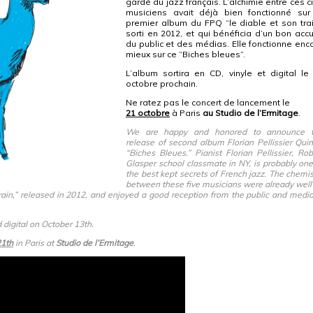
gardé du jazz français. L’alchimie entre ces c
musiciens avait déjà bien fonctionné sur
premier album du FPQ “le diable et son trai
sorti en 2012, et qui bénéficia d’un bon accu
du public et des médias. Elle fonctionne enc
mieux sur ce “Biches bleues”.
L’album sortira en CD, vinyle et digital le
octobre prochain.
Ne ratez pas le concert de lancement le
21 octobre
à Paris
au Studio de l’Ermitage
.
We are happy and honored to announce 
release of second album Florian Pellissier Quin
“Biches Bleues.” Pianist Florian Pellissier, Rob
Glasper school classmate in NY, is probably one
the best kept secrets of French jazz. The chemis
between these five musicians were already well
rain,” released in 2012, and enjoyed a good reception from the public and media.
 digital on October 13th.
21th
in Paris at
Studio de l’Ermitage
.