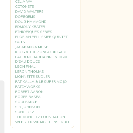
CELIA WA
COTONETE
DAVID WALTERS
DOPEGEMS
DOUG HAMMOND
EDMONY KRATER
ETHIOPIQUES SERIES
FLORIAN PELLISSIER QUINTET
GUTS
JACARANDA MUSE
K.O.G & THE ZONGO BRIGADE
LAURENT BARDAINNE & TIGRE
D’EAU DOUCE
LEON PHAL
LERON THOMAS
MONNETTE SUDLER
PAT KALLA & LE SUPER MOJO
PATCHWORKS
ROBERT AARON
ROGER RASPAIL
SOULEANCE
SLY JOHNSON
SUNIL DEV
THE RONGETZ FOUNDATION
WEBSTER WRAIGHT ENSEMBLE