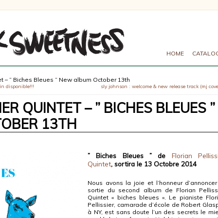
HOME
CATALO
tet – ” Biches Bleues ” New album October 13th
in disponible!!!
sly johnson : welcome & new release track (mj cove
IER QUINTET – ” BICHES BLEUES ”
OBER 13TH
” Biches Bleues ” de
Florian Pelliss
Quintet
, sortira le 13 Octobre 2014
Nous avons la joie et l’honneur d’annoncer
sortie du second album de Florian Pelliss
Quintet « biches bleues ». Le pianiste Flor
Pellissier, camarade d’école de Robert Glas
à NY, est sans doute l’un des secrets le mi