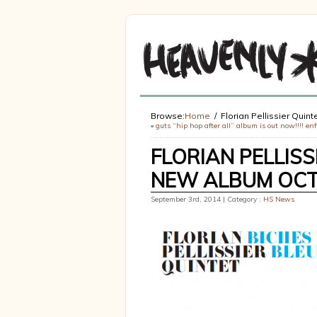
Browse:
Home
Florian Pellissier Quin
«
guts “hip hop after all” album is out now!!!! enf
FLORIAN PELLISS
NEW ALBUM OCT
September 3rd, 2014 | Category :
HS News