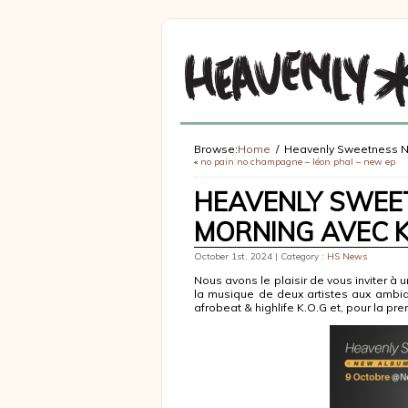
Browse:
Home
Heavenly Sweetness Ni
«
no pain no champagne – léon phal – new ep
HEAVENLY SWEET
MORNING AVEC K
October 1st, 2024 | Category :
HS News
Nous avons le plaisir de vous inviter 
la musique de deux artistes aux ambia
afrobeat & highlife K.O.G et, pour la pr