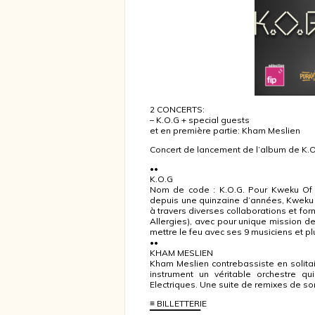
2 CONCERTS:
– K.O.G + special guests
et en première partie: Kham Meslien
Concert de lancement de l’album de K.O
••
K.O.G
Nom de code : K.O.G. Pour Kweku Of G
depuis une quinzaine d’années, Kweku S
à travers diverses collaborations et fo
Allergies), avec pour unique mission de
mettre le feu avec ses 9 musiciens et pl
••
KHAM MESLIEN
Kham Meslien contrebassiste en solitai
instrument un véritable orchestre 
Electriques. Une suite de remixes de s
≡ BILLETTERIE
▔▔▔▔▔▔▔▔