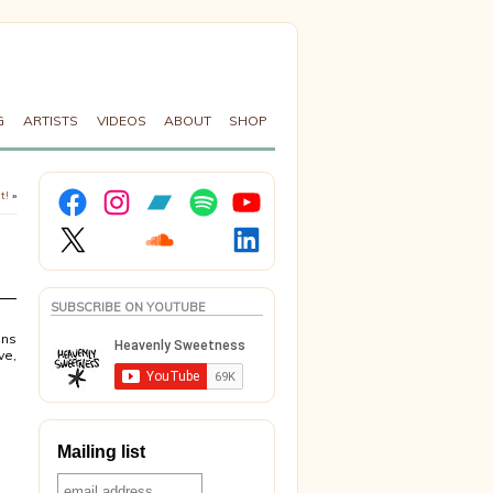
G
ARTISTS
VIDEOS
ABOUT
SHOP
Facebook
Instagram
Bandcamp
Spotify
YouTube
t!
»
X
Soundcloud
LinkedIn
SUBSCRIBE ON YOUTUBE
ons
ve,
Mailing list