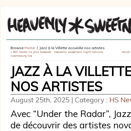
Browse:
Home
Jazz à la Villette accueille nos artistes
«
360 mama nu jazz takeover : heavenly sweetness night ludivine
david 
issambourg live
JAZZ À LA VILLETT
NOS ARTISTES
August 25th, 2025 | Category :
HS Ne
Avec “Under the Radar”, Jazz 
de découvrir des artistes nov