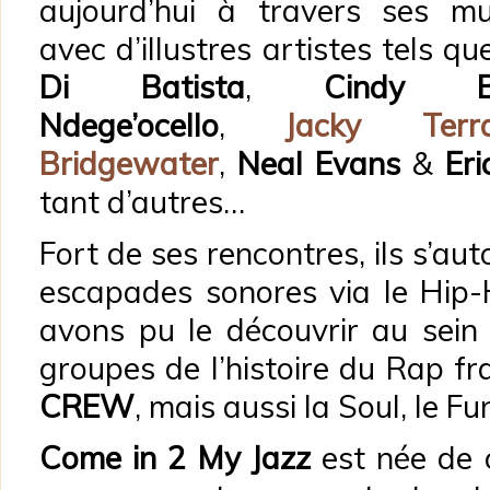
aujourd’hui à travers ses mul
avec d’illustres artistes tels q
Di Batista
,
Cindy B
Ndege’ocello
,
Jacky Terra
Bridgewater
,
Neal Evans
&
Eri
tant d’autres…
Fort de ses rencontres, ils s’a
escapades sonores via le Hip
avons pu le découvrir au sein
groupes de l’histoire du Rap fr
CREW
, mais aussi la Soul, le Fu
Come in 2 My Jazz
est née de c