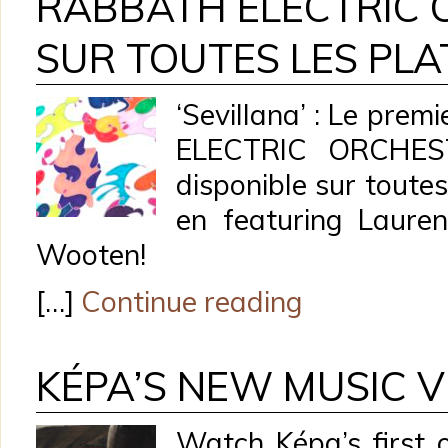
RABBATH ELECTRIC
SUR TOUTES LES PL
‘Sevillana’ : Le pre
ELECTRIC ORCHEST
disponible sur toute
en featuring Lauren
Wooten!
[…]
Continue reading
KÉPA’S NEW MUSIC V
Watch Képa’s first o