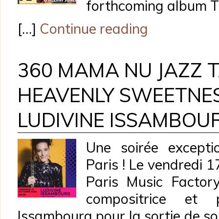
forthcoming album T
[…]
Continue reading
360 MAMA NU JAZZ T
HEAVENLY SWEETNES
LUDIVINE ISSAMBOUR
Une soirée excepti
Paris ! Le vendredi 
Paris Music Factory 
compositrice et p
Issambourg pour la sortie de s