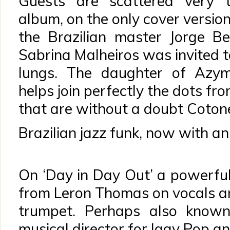
Guests are scattered very t
album, on the only cover version
the Brazilian master Jorge Be
Sabrina Malheiros was invited t
lungs. The daughter of Azym
helps join perfectly the dots fr
that are without a doubt Cotone
Brazilian jazz funk, now with a
On ‘Day in Day Out’ a powerful
from Leron Thomas on vocals a
trumpet. Perhaps also known
musical director for Iggy Pop a