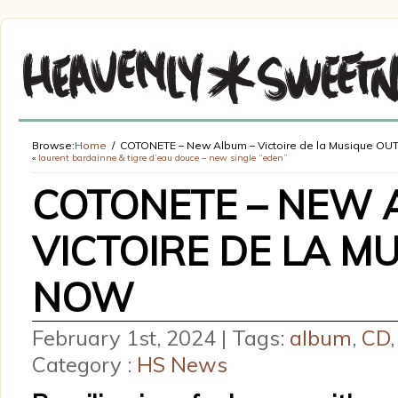
Browse:
Home
COTONETE – New Album – Victoire de la Musique O
«
laurent bardainne & tigre d’eau douce – new single “eden”
COTONETE – NEW 
VICTOIRE DE LA M
NOW
February 1st, 2024 | Tags:
album
,
CD
Category :
HS News