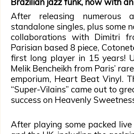
Brazilian jazz funk, now with a
After releasing numerous 
standalone singles, plus some
collaborations with Dimitri 
Parisian based 8 piece, Cotonete
first long player in 15 years!
Melik Bencheikh from Paris’ rar
emporium, Heart Beat Vinyl. 
“Super-Vilains” came out to gre
success on Heavenly Sweetness
After playing some packed liv