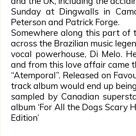
and the UK, including the accla
Sunday at Dingwalls in Camd
Peterson and Patrick Forge.
Somewhere along this part of t
across the Brazilian music lege
vocal powerhouse, Di Melo. He 
and from this love affair came 
“Atemporal”. Released on Favour
track album would end up bein
sampled by Canadian supersta
album ‘For All the Dogs Scary 
Edition’