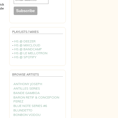
ick
ode
PLAYLISTS / MIXES
-
HS @ DEEZER
-
HS @ MIXCLOUD
-
HS @ BANDCAMP
-
HS @ LE MELLOTRON
-
HS @ SPOTIFY
BROWSE ARTISTS
ANTHONY JOSEPH
ANTILLES SERIES
BANDE GAMBOA
BARON RETIF & CONCEPCION
PEREZ
BLUE NOTE SERIES #6
BLUNDETTO
BONBON VODOU