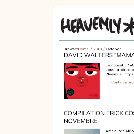
Browse:
Home
2019
October
DAVID WALTERS “MAMA 
Le nouvel EP •M
sous la direct
Physique : https
[…]
Continue rea
COMPILATION ERICK COS
NOVEMBRE
Article Pan Afric