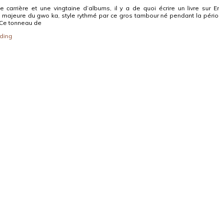
 carrière et une vingtaine d’albums, il y a de quoi écrire un livre sur Er
 majeure du gwo ka, style rythmé par ce gros tambour né pendant la péri
 Ce tonneau de
ding