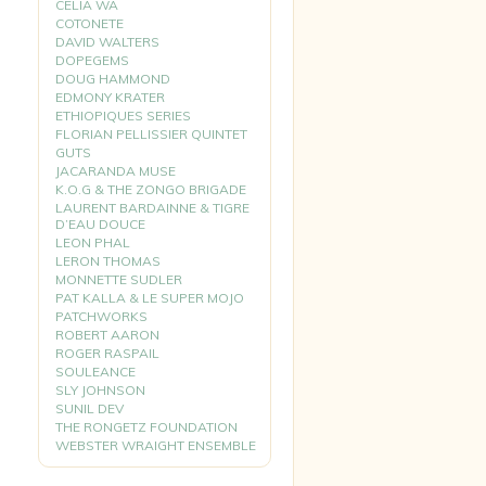
CELIA WA
COTONETE
DAVID WALTERS
DOPEGEMS
DOUG HAMMOND
EDMONY KRATER
ETHIOPIQUES SERIES
FLORIAN PELLISSIER QUINTET
GUTS
JACARANDA MUSE
K.O.G & THE ZONGO BRIGADE
LAURENT BARDAINNE & TIGRE
D’EAU DOUCE
LEON PHAL
LERON THOMAS
MONNETTE SUDLER
PAT KALLA & LE SUPER MOJO
PATCHWORKS
ROBERT AARON
ROGER RASPAIL
SOULEANCE
SLY JOHNSON
SUNIL DEV
THE RONGETZ FOUNDATION
WEBSTER WRAIGHT ENSEMBLE