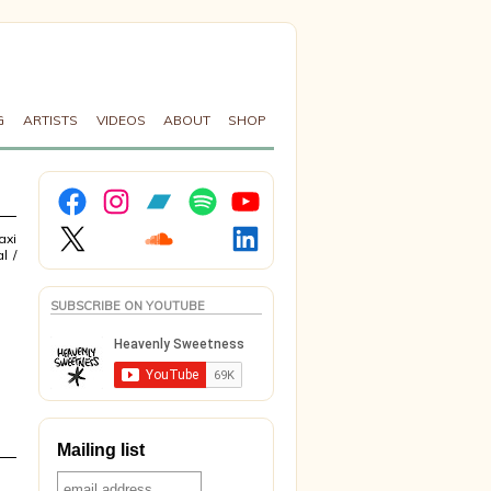
G
ARTISTS
VIDEOS
ABOUT
SHOP
Facebook
Instagram
Bandcamp
Spotify
YouTube
X
Soundcloud
LinkedIn
axi
l /
SUBSCRIBE ON YOUTUBE
Mailing list