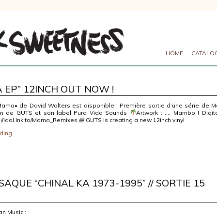
HOME
CATALO
EP” 12INCH OUT NOW !
ama• de David Walters est disponible ! Première sortie d’une série de M
ion de GUTS et son label Pura Vida Sounds
Artwork : …. Mambo ! Digita
://idol.lnk.to/Mama_Remixes ///// GUTS is creating a new 12inch vinyl
ding
AQUE “CHINAL KA 1973-1995” // SORTIE 15
an Music :