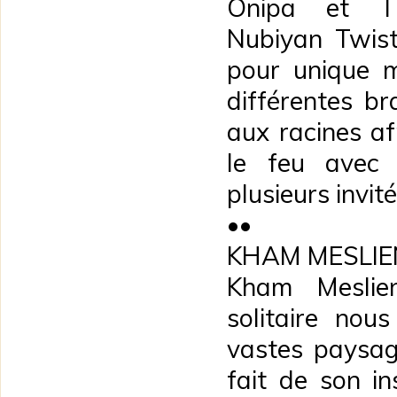
Onipa et T
Nubiyan Twist,
pour unique m
différentes b
aux racines af
le feu avec 
plusieurs invit
••
KHAM MESLIE
Kham Meslien
solitaire no
vastes paysage
fait de son in