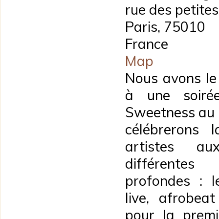
rue des petites
Paris
,
75010
France
New
Map
Morning
Nous avons le 
à une soirée
Sweetness au 
célébrerons 
artistes a
différente
profondes : 
live, afrobeat
pour la premi