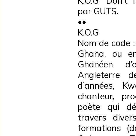
K.O.G "Don't 
par GUTS.
••
K.O.G
Nom de code :
Ghana, ou en
Ghanéen d’or
Angleterre d
d’années, K
chanteur, pro
poète qui dé
travers diver
formations (d