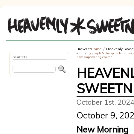
Browse:
Home
Heavenly Sweet
«
anthony joseph & the spam band live 
SEARCH
new empowering church
HEAVEN
SWEETN
October 1st, 2024
Heavenly
October 9, 20
Sweetness
Night
New Morning