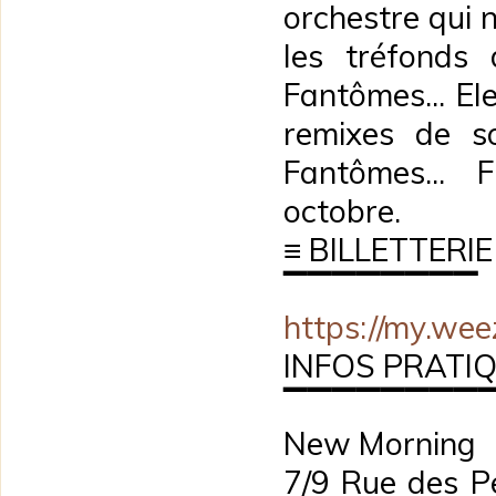
orchestre qui 
les tréfonds
Fantômes... El
remixes de s
Fantômes... 
octobre.
≡ BILLETTERIE
▔▔▔▔▔▔▔▔
https://my.we
INFOS PRATI
▔▔▔▔▔▔▔▔
New Morning
7/9 Rue des Pe