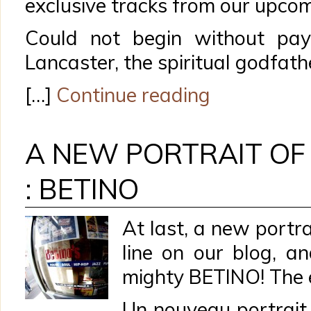
exclusive tracks from our upcom
Could not begin without pay
Lancaster, the spiritual godfath
[…]
Continue reading
A NEW PORTRAIT OF
: BETINO
At last, a new portra
line on our blog, an
mighty BETINO! The e
Un nouveau portrait 