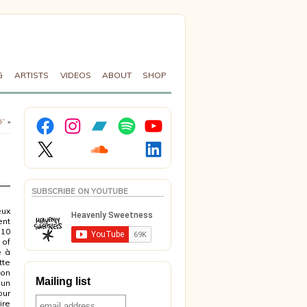
G
ARTISTS
VIDEOS
ABOUT
SHOP
Facebook
Instagram
Bandcamp
Spotify
YouTube
é”
»
X
Soundcloud
LinkedIn
SUBSCRIBE ON YOUTUBE
eux
ent
 10
of
e à
tte
 on
Mailing list
un
our
ire