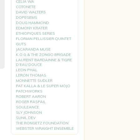
CELIA WA
COTONETE
DAVID WALTERS
DOPEGEMS
DOUG HAMMOND
EDMONY KRATER
ETHIOPIQUES SERIES
FLORIAN PELLISSIER QUINTET
GUTS
JACARANDA MUSE
K.O.G & THE ZONGO BRIGADE
LAURENT BARDAINNE & TIGRE
D’EAU DOUCE
LEON PHAL
LERON THOMAS
MONNETTE SUDLER
PAT KALLA & LE SUPER MOJO
PATCHWORKS
ROBERT AARON
ROGER RASPAIL
SOULEANCE
SLY JOHNSON
SUNIL DEV
THE RONGETZ FOUNDATION
WEBSTER WRAIGHT ENSEMBLE