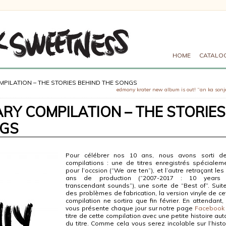
HOME
CATALO
MPILATION – THE STORIES BEHIND THE SONGS
edmony krater new album is out! “an ka sonj
RY COMPILATION – THE STORIES
NGS
Pour célébrer nos 10 ans, nous avons sorti d
compilations : une de titres enregistrés spécialem
pour l’occsion (“We are ten”), et l’autre retraçant les
ans de production (“2007-2017 : 10 years 
transcendant sounds”), une sorte de “Best of”. Suit
des problèmes de fabrication, la version vinyle de ce
compilation ne sortira que fin février. En attendant,
vous présente chaque jour sur notre page
Facebook
titre de cette compilation avec une petite histoire aut
du titre. Comme cela vous serez incolable sur l’histo