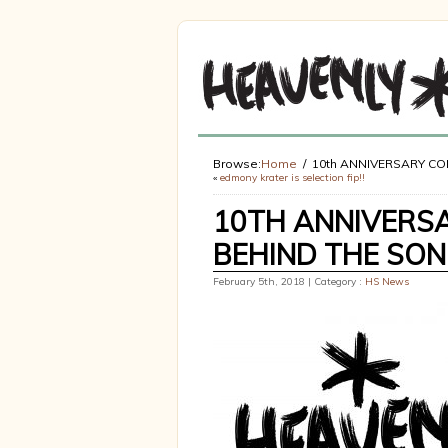
Browse:
Home
10th ANNIVERSARY CO
«
edmony krater is selection fip!!
10TH ANNIVERSA
BEHIND THE SO
February 5th, 2018 | Category :
HS News