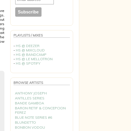
ore
gs,
out
ars
ing
ait
PLAYLISTS / MIXES
the
now
-
HS @ DEEZER
-
HS @ MIXCLOUD
-
HS @ BANDCAMP
-
HS @ LE MELLOTRON
-
HS @ SPOTIFY
BROWSE ARTISTS
ANTHONY JOSEPH
ANTILLES SERIES
BANDE GAMBOA
BARON RETIF & CONCEPCION
PEREZ
BLUE NOTE SERIES #6
BLUNDETTO
BONBON VODOU