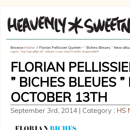
Browse:
Home
Florian Pellissier Quintet – ” Biches Bleues ” New al
«
guts “hip hop after all” album is out now!!!! enfin disponible!!!
FLORIAN PELLISSIE
” BICHES BLEUES 
OCTOBER 13TH
September 3rd, 2014 | Category :
HS 