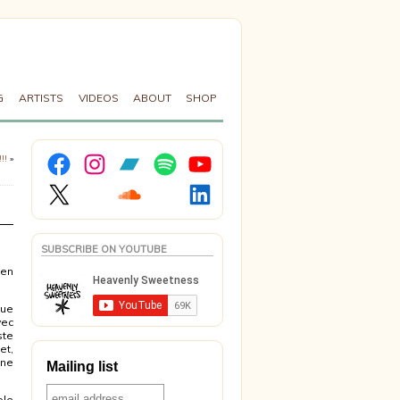
G
ARTISTS
VIDEOS
ABOUT
SHOP
Facebook
Instagram
Bandcamp
Spotify
YouTube
!!
»
X
Soundcloud
LinkedIn
SUBSCRIBE ON YOUTUBE
 en
que
vec
ste
et,
ène
Mailing list
ole