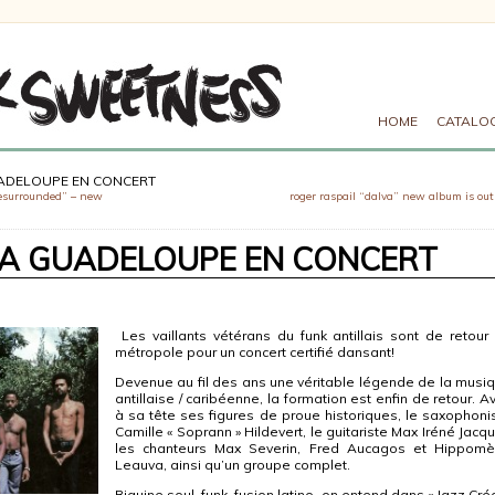
HOME
CATALO
UADELOUPE EN CONCERT
resurrounded” – new
roger raspail “dalva” new album is out!
 LA GUADELOUPE EN CONCERT
Les vaillants vétérans du funk antillais sont de retour
métropole pour un concert certifié dansant!
Devenue au fil des ans une véritable légende de la musi
antillaise / caribéenne, la formation est enfin de retour. A
à sa tête ses figures de proue historiques, le saxophoni
Camille « Soprann » Hildevert, le guitariste Max Iréné Jacqu
les chanteurs Max Severin, Fred Aucagos et Hippom
Leauva, ainsi qu’un groupe complet.
Biguine soul, funk, fusion latino, on entend dans « Jazz Cré