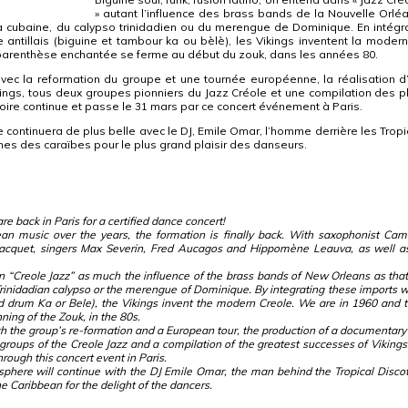
» autant l’influence des brass bands de la Nouvelle Orlé
a cubaine, du calypso trinidadien ou du merengue de Dominique. En intégr
 antillais (biguine et tambour ka ou bèlè), les Vikings inventent la modern
parenthèse enchantée se ferme au début du zouk, dans les années 80.
vec la reformation du groupe et une tournée européenne, la réalisation d
kings, tous deux groupes pionniers du Jazz Créole et une compilation des p
toire continue et passe le 31 mars par ce concert événement à Paris.
 continuera de plus belle avec le DJ, Emile Omar, l’homme derrière les Tropi
hmes des caraïbes pour le plus grand plaisir des danseurs.
e back in Paris for a certified dance concert!
n music over the years, the formation is finally back.
With saxophonist Cami
é Jacquet, singers Max Severin, Fred Aucagos and Hippomène Leauva, as well a
 in “Creole Jazz” as much the influence of the brass bands of New Orleans as that
rinidadian calypso or the merengue of Dominique. By integrating these imports w
d drum Ka or Bele), the Vikings invent the modern Creole. We are in 1960 and t
ning of the Zouk, in the 80s.
h the group’s re-formation and a European tour, the production of a documentary
groups of the Creole Jazz and a compilation of the greatest successes of Vikings.
rough this concert event in Paris.
osphere will continue with the DJ Emile Omar, the man behind the Tropical Disco
e Caribbean for the delight of the dancers.