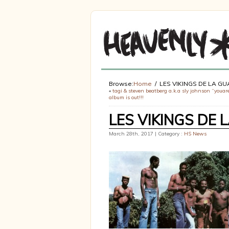
Browse:
Home
LES VIKINGS DE LA G
«
tagi & steven beatberg a.k.a sly johnson “youa
album is out!!!
LES VIKINGS DE
March 28th, 2017 | Category :
HS News