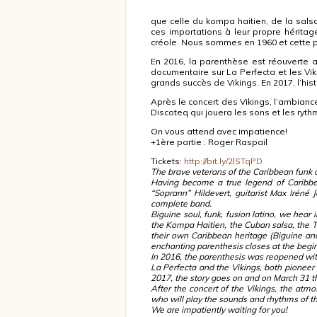
que celle du kompa haitien, de la sals
ces importations à leur propre héritage
créole. Nous sommes en 1960 et cette 
En 2016, la parenthèse est réouverte a
documentaire sur La Perfecta et les Vi
grands succès de Vikings. En 2017, l’his
Après le concert des Vikings, l’ambiance
Discoteq qui jouera les sons et les ryt
On vous attend avec impatience!
+1ère partie : Roger Raspail
Tickets:
http://bit.ly/2lSTqPD
The brave veterans of the Caribbean funk ar
Having become a true legend of Caribbea
“Soprann” Hildevert, guitarist Max Irén
complete band.
Biguine soul, funk, fusion latino, we hear
the Kompa Haitien, the Cuban salsa, the T
their own Caribbean heritage (Biguine an
enchanting parenthesis closes at the begin
In 2016, the parenthesis was reopened wit
La Perfecta and the Vikings, both pioneer 
2017, the story goes on and on March 31 th
After the concert of the Vikings, the atm
who will play the sounds and rhythms of th
We are impatiently waiting for you!