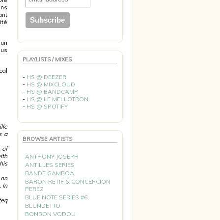
ans
ant
ité
’un
lus
PLAYLISTS / MIXES
cal
-
HS @ DEEZER
-
HS @ MIXCLOUD
-
HS @ BANDCAMP
-
HS @ LE MELLOTRON
-
HS @ SPOTIFY
lle
s a
BROWSE ARTISTS
 of
ith
ANTHONY JOSEPH
his
ANTILLES SERIES
BANDE GAMBOA
 on
BARON RETIF & CONCEPCION
 In
PEREZ
BLUE NOTE SERIES #6
teq
BLUNDETTO
BONBON VODOU