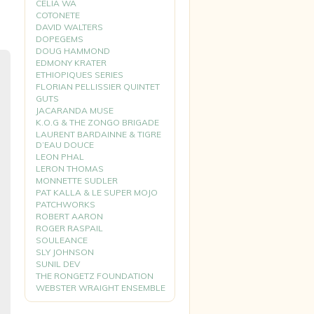
CELIA WA
COTONETE
DAVID WALTERS
DOPEGEMS
DOUG HAMMOND
EDMONY KRATER
ETHIOPIQUES SERIES
FLORIAN PELLISSIER QUINTET
GUTS
JACARANDA MUSE
K.O.G & THE ZONGO BRIGADE
LAURENT BARDAINNE & TIGRE
D’EAU DOUCE
LEON PHAL
LERON THOMAS
MONNETTE SUDLER
PAT KALLA & LE SUPER MOJO
PATCHWORKS
ROBERT AARON
ROGER RASPAIL
SOULEANCE
SLY JOHNSON
SUNIL DEV
THE RONGETZ FOUNDATION
WEBSTER WRAIGHT ENSEMBLE