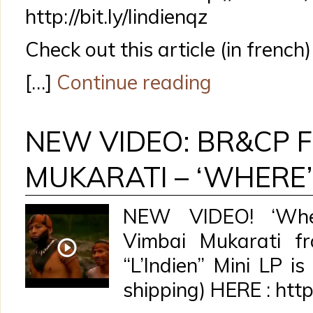
http://bit.ly/lindienqz
Check out this article (in frenc
[…]
Continue reading
NEW VIDEO: BR&CP F
MUKARATI – ‘WHERE’
NEW VIDEO! ‘Wher
Vimbai Mukarati f
“L’Indien” Mini LP i
shipping) HERE : http: