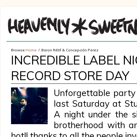
Browse:
Home
Baron Rétif & Concepción Perez
INCREDIBLE LABEL N
RECORD STORE DAY
Unforgettable party 
last Saturday at Stu
A night under the s
brotherhood with a
hot!! thanks to all the people inv