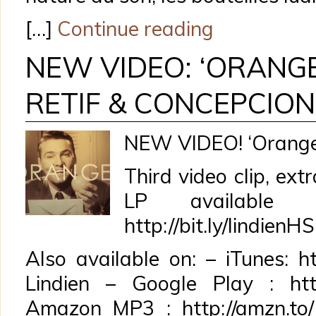
[…]
Continue reading
NEW VIDEO: ‘ORANGE
RETIF & CONCEPCION
NEW VIDEO! ‘Orange
Third video clip, ext
LP availabl
http://bit.ly/lindienHS
Also available on: – iTunes: ht
Lindien – Google Play : http:/
Amazon MP3 : http://amzn.to