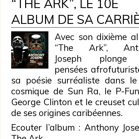
“THE ARK”, LE 10E
ALBUM DE SA CARRI
Avec son dixième a
“The Ark”, Ant
Joseph plonge
pensées afrofuturist
sa poésie surréaliste dans le
cosmique de Sun Ra, le P-Fu
George Clinton et le creuset cul
de ses origines caribéennes.
Ecouter l’album : Anthony Jos
The Ark