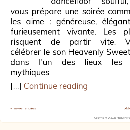
dancefloor soulfu
vous prépare une soirée com
les aime : généreuse, élégan
furieusement vivante. Les p
risquent de partir vite. V
célébrer le son Heavenly Swee
dans l’un des lieux les 
mythiques
[…]
Continue reading
« newer entries
old
Copyright © 2026
Heavenly 